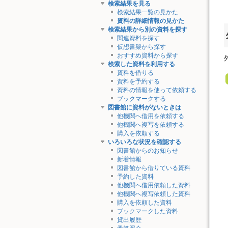
検索結果を見る
検索結果一覧の見かた
資料の詳細情報の見かた
検索結果から別の資料を探す
関連資料を探す
仮想書架から探す
おすすめ資料から探す
検索した資料を利用する
資料を借りる
資料を予約する
資料の情報を使って依頼する
ブックマークする
図書館に資料がないときは
他機関へ借用を依頼する
他機関へ複写を依頼する
購入を依頼する
いろいろな状況を確認する
図書館からのお知らせ
新着情報
図書館から借りている資料
予約した資料
他機関へ借用依頼した資料
他機関へ複写依頼した資料
購入を依頼した資料
ブックマークした資料
貸出履歴