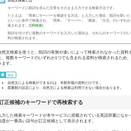
自然文検索とは
キーワードに助詞を含んだ文章をそのまま入力できる検索方法です。
たとえば、「簡単にサーバーを構築する方法」と入力した場合、助詞を除いた「簡単 
といった条件で検索され、「簡単」「サーバー」「構築」「方法」のいずれか
索されます。(
OR検索
)
助詞を付けずに複数のキーワードを入力した場合は、それらのキーワードのい
料が検索されます。
自然文検索を使うと、助詞の有無や違いによって検索されなかった資料
た、複数キーワードのいずれか1つでも含まれる資料が検索されるため
きます。
補足
自然文による検索ができるのは、本館所蔵の資料だけです。
図書館の設定により、自然文による検索は利用できない場合があります。
訂正候補のキーワードで再検索する
入力した検索キーワードが本サービスに搭載されている英語辞書になか
似度が一番高い語句が訂正候補として表示されます。