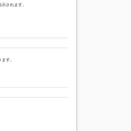
表示されます。
きます。