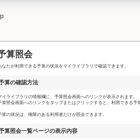
lp
予算照会
あなたが利用できる予算の状況をマイライブラリで確認できます。
予算の確認方法
マイライブラリの情報欄に、予算照会画面へのリンクが表示されます。
予算照会画面へのリンクをタップまたはクリックすると、利用できる予
予算の状況は、権限のある利用者だけが照会できます。
予算照会一覧ページの表示内容