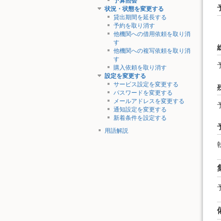
予算照会
状況・状態を変更する
貸出期間を延長する
予約を取り消す
他機関への借用依頼を取り消
す
他機関への複写依頼を取り消
す
購入依頼を取り消す
設定を変更する
サービス設定を変更する
パスワードを変更する
メールアドレスを変更する
通知設定を変更する
新着条件を設定する
用語解説