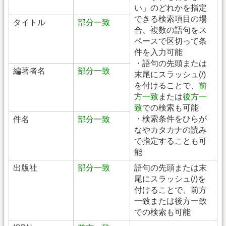
い」のどれかを指定
できる検索項目の場
タイトル
部分一致
合、複数の語句をス
ペースで区切って条
件を入力可能
・語句の先頭または
編著者名
部分一致
末尾にスラッシュ(/)
を付けることで、
前
方一致
または
後方一
致
での検索も可能
・検索条件をひらが
件名
部分一致
なやカタカナの読み
で指定することも可
能
出版社
部分一致
語句の先頭または末
尾にスラッシュ(/)を
付けることで、前方
一致または後方一致
での検索も可能