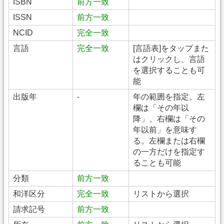
ISBN
前方一致
ISSN
前方一致
NCID
完全一致
言語
完全一致
[言語表]をタップまた
はクリックし、言語
を選択することも可
能
出版年
-
年の範囲を指定。左
欄は「その年以
降」、右欄は「その
年以前」を意味す
る。左欄または右欄
の一方だけを指定す
ることも可能
分類
前方一致
和洋区分
完全一致
リストから選択
請求記号
前方一致