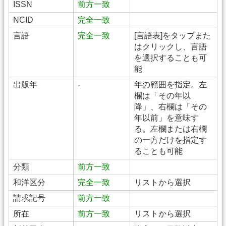
ISSN
前方一致
NCID
完全一致
言語
完全一致
[言語表]をタップまた
はクリックし、言語
を選択することも可
能
出版年
-
年の範囲を指定。左
欄は「その年以
降」、右欄は「その
年以前」を意味す
る。左欄または右欄
の一方だけを指定す
ることも可能
分類
前方一致
和洋区分
完全一致
リストから選択
請求記号
前方一致
所在
前方一致
リストから選択