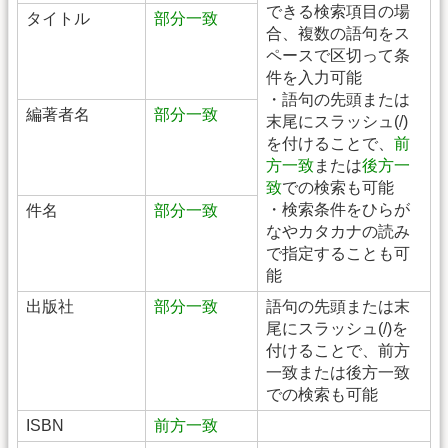
できる検索項目の場
タイトル
部分一致
合、複数の語句をス
ペースで区切って条
件を入力可能
・語句の先頭または
編著者名
部分一致
末尾にスラッシュ(/)
を付けることで、
前
方一致
または
後方一
致
での検索も可能
・検索条件をひらが
件名
部分一致
なやカタカナの読み
で指定することも可
能
出版社
部分一致
語句の先頭または末
尾にスラッシュ(/)を
付けることで、前方
一致または後方一致
での検索も可能
ISBN
前方一致