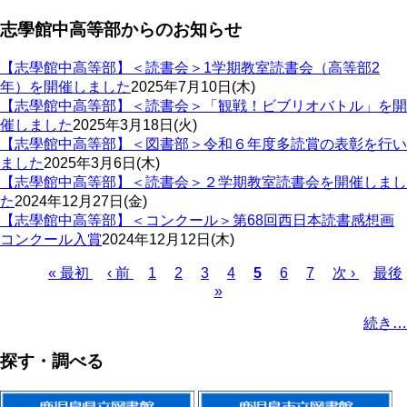
志學館中高等部からのお知らせ
【志學館中高等部】＜読書会＞1学期教室読書会（高等部2
年）を開催しました
2025年7月10日(木)
【志學館中高等部】＜読書会＞「観戦！ビブリオバトル」を開
催しました
2025年3月18日(火)
【志學館中高等部】＜図書部＞令和６年度多読賞の表彰を行い
ました
2025年3月6日(木)
【志學館中高等部】＜読書会＞２学期教室読書会を開催しまし
た
2024年12月27日(金)
【志學館中高等部】＜コンクール＞第68回西日本読書感想画
コンクール入賞
2024年12月12日(木)
Page
Page
Page
Page
Page
Page
先
« 最初
前
‹ 前
1
2
3
4
カ
5
6
7
次
次 ›
最
最後
»
頭
ペ
レ
ペ
終
ペ
ペ
ー
ン
ー
ペ
ー
続き…
ー
ジ
ト
ジ
ー
ジ
ジ
ペ
ジ
送
探す・調べる
ー
り
ジ