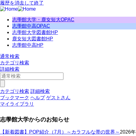
履歴を消去して終了
志學館大学・鹿女短大OPAC
志學館中高OPAC
志學館大学図書館HP
鹿女短大図書館HP
志學館中高HP
通常検索
カテゴリ検索
詳細検索
カテゴリ検索
詳細検索
ブックマーク
ヘルプ
ゲストさん
マイライブラリ
志學館大学からのお知らせ
【新着図書】POP紹介（7月）～カラフルな帯の世界～
2026