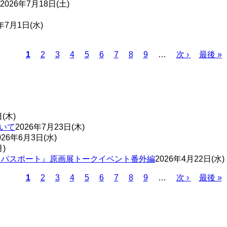
2026年7月18日(土)
年7月1日(水)
Page
Page
Page
Page
Page
Page
Page
Page
カ
1
2
3
4
5
6
7
8
9
…
次
次 ›
最
最後 »
レ
ペ
終
ン
ー
ペ
ト
ジ
ー
ペ
ジ
ー
(木)
ジ
ついて
2026年7月23日(木)
026年6月3日(水)
月)
ゅうパスポート』原画展トークイベント番外編
2026年4月22日(水)
Page
Page
Page
Page
Page
Page
Page
Page
カ
1
2
3
4
5
6
7
8
9
…
次
次 ›
最
最後 »
レ
ペ
終
ン
ー
ペ
ト
ジ
ー
ペ
ジ