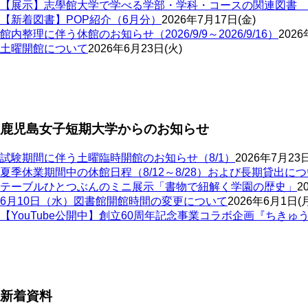
【展示】志學館大学で学べる学部・学科・コースの関連図書
【新着図書】POP紹介（6月分）
2026年7月17日(金)
館内整理に伴う休館のお知らせ（2026/9/9～2026/9/16）
2026
土曜開館について
2026年6月23日(火)
ペ
ー
ジ
鹿児島女子短期大学からのお知らせ
送
り
試験期間に伴う土曜臨時開館のお知らせ（8/1）
2026年7月23日
夏季休業期間中の休館日程（8/12～8/28）および長期貸出に
テーブルひとつぶんのミニ展示「書物で紐解く学園の歴史」
2
6月10日（水）図書館開館時間の変更について
2026年6月1日(
【YouTube公開中】創立60周年記念事業コラボ企画『ちき
ペ
ー
ジ
新着資料
送