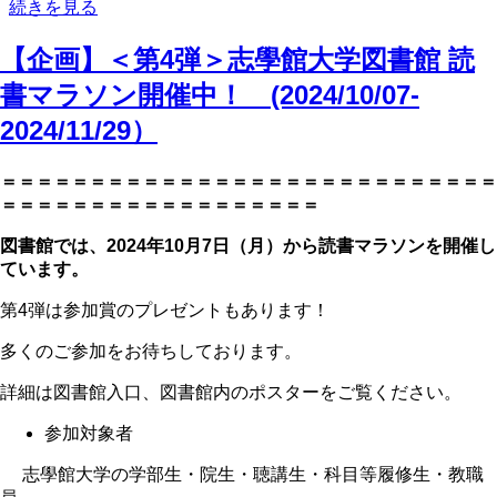
土
続きを見る
曜
【企画】＜第4弾＞志學館大学図書館 読
開
館
書マラソン開催中！ (2024/10/07-
に
つ
2024/11/29）
い
て
＝＝＝＝＝＝＝＝＝＝＝＝＝＝＝＝＝＝＝＝＝＝＝＝＝＝＝＝
の
＝＝＝＝＝＝＝＝＝＝＝＝＝＝＝＝＝＝
図書館では、2024年10月7日（月）から読書マラソンを開催し
ています。
第4弾は参加賞のプレゼントもあります！
多くのご参加をお待ちしております。
詳細は図書館入口、図書館内のポスターをご覧ください。
参加対象者
志學館大学の学部生・院生・聴講生・科目等履修生・教職