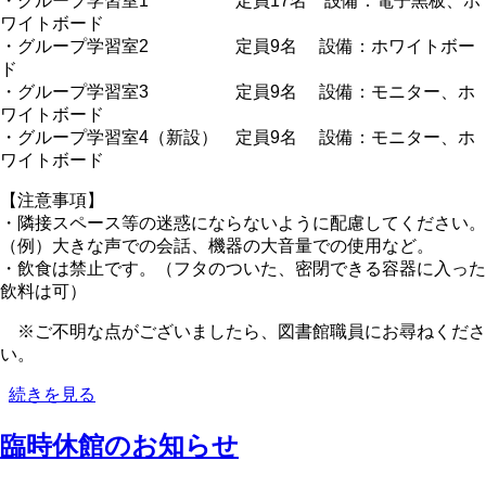
・グループ学習室1 定員17名 設備：電子黒板、ホ
す
ワイトボード
の
・グループ学習室2 定員9名 設備：ホワイトボー
ド
・グループ学習室3 定員9名 設備：モニター、ホ
ワイトボード
・グループ学習室4（新設） 定員9名 設備：モニター、ホ
ワイトボード
【注意事項】
・隣接スペース等の迷惑にならないように配慮してください。
（例）大きな声での会話、機器の大音量での使用など。
・飲食は禁止です。（フタのついた、密閉できる容器に入った
飲料は可）
※ご不明な点がございましたら、図書館職員にお尋ねくださ
い。
グ
続きを見る
ル
臨時休館のお知らせ
ー
プ
学