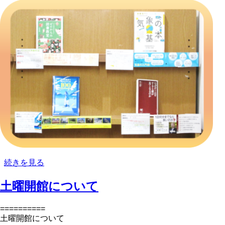
【展
続きを見る
示】
土曜開館について
中
学
生
==========
が
土曜開館について