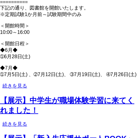
職
==========
場
下記の通り、図書館を開館いたします。
体
※定期試験1か月前～試験期間中のみ
験
＜開館時間＞
学
10:00～16:00
習
に
＜開館日程＞
来
◆6月◆
て
➀6月28日(土)
く
れ
◆7月◆
ま
➀7月5日(土) 、➁7月12日(土)、 ➂7月19日(土)、 ➃7月26日(土)
し
た！
土
続きを見る
の
曜
【展示】中学生が職場体験学習に来てく
開
館
れました！
に
つ
【展
続きを見る
い
示】
て
中
の