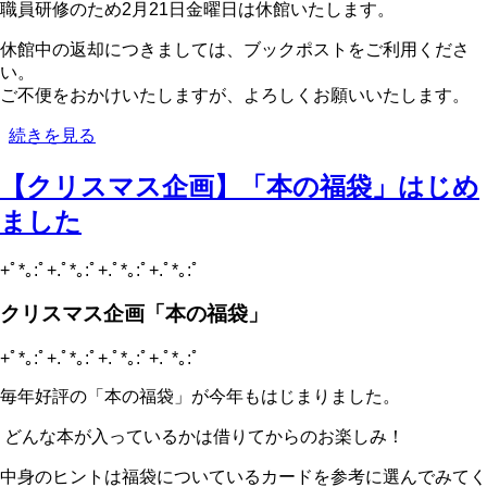
職員研修のため2月21日金曜日は休館いたします。
習
室
休館中の返却につきましては、ブックポストをご利用くださ
の
い。
利
ご不便をおかけいたしますが、よろしくお願いいたします。
用
臨
続きを見る
に
時
つ
【クリスマス企画】「本の福袋」はじめ
休
い
館
て
ました
の
の
お
+ﾟ*｡:ﾟ+.ﾟ*｡:ﾟ+.ﾟ*｡:ﾟ+.ﾟ*｡:ﾟ
知
ら
クリスマス企画「本の福袋」
せ
の
+ﾟ*｡:ﾟ+.ﾟ*｡:ﾟ+.ﾟ*｡:ﾟ+.ﾟ*｡:ﾟ
毎年好評の「本の福袋」が今年もはじまりました。
どんな本が入っているかは借りてからのお楽しみ！
中身のヒントは福袋についているカードを参考に選んでみてく