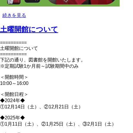
【ク
続きを見る
リ
土曜開館について
ス
マ
ス
==========
企
土曜開館について
画】
==========
「本
下記の通り、図書館を開館いたします。
の
※定期試験1か月前～試験期間中のみ
福
＜開館時間＞
袋」
10:00～16:00
は
じ
＜開館日程＞
め
◆2024年◆
ま
①12月14日（土）、②12月21日（土）
し
た
◆2025年◆
の
①1月11日（土）、②1月25日（土）、③2月1日（土）