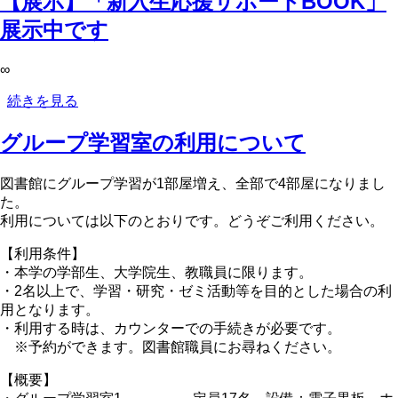
【展示】「新入生応援サポートBOOK」
学
展示中です
生
が
∞
職
場
【展
続きを見る
体
示】
験
グループ学習室の利用について
「新
学
入
習
生
図書館にグループ学習が1部屋増え、全部で4部屋になりまし
に
応
た。
来
援
利用については以下のとおりです。どうぞご利用ください。
て
サ
く
ポ
【利用条件】
れ
ー
・本学の学部生、大学院生、教職員に限ります。
ま
ト
・2名以上で、学習・研究・ゼミ活動等を目的とした場合の利
し
BOOK」
用となります。
た！
展
・利用する時は、カウンターでの手続きが必要です。
の
示
※予約ができます。図書館職員にお尋ねください。
中
【概要】
で