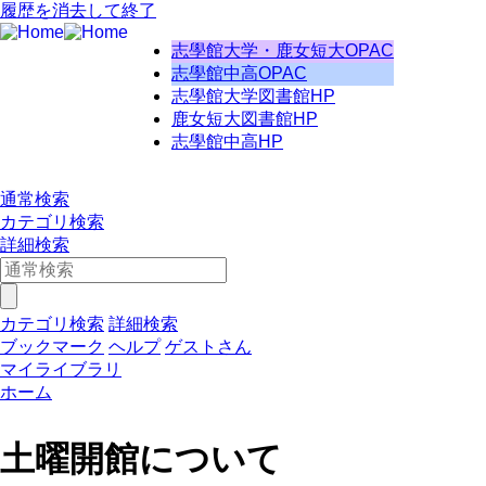
履歴を消去して終了
志學館大学・鹿女短大OPAC
志學館中高OPAC
志學館大学図書館HP
鹿女短大図書館HP
志學館中高HP
通常検索
カテゴリ検索
詳細検索
カテゴリ検索
詳細検索
ブックマーク
ヘルプ
ゲストさん
マイライブラリ
ホーム
土曜開館について