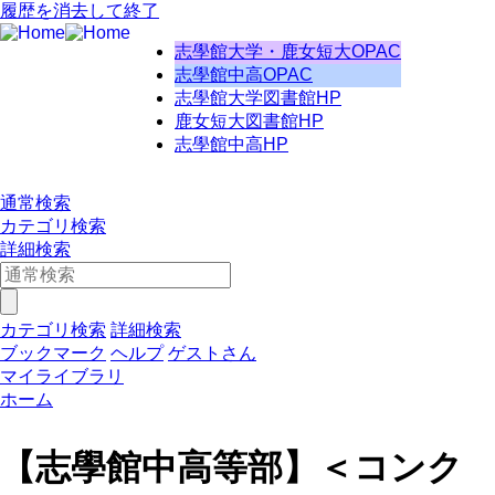
履歴を消去して終了
志學館大学・鹿女短大OPAC
志學館中高OPAC
志學館大学図書館HP
鹿女短大図書館HP
志學館中高HP
通常検索
カテゴリ検索
詳細検索
カテゴリ検索
詳細検索
ブックマーク
ヘルプ
ゲストさん
マイライブラリ
ホーム
【志學館中高等部】＜コンク