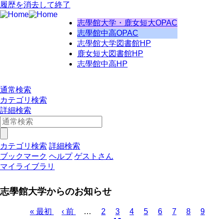
履歴を消去して終了
志學館大学・鹿女短大OPAC
志學館中高OPAC
志學館大学図書館HP
鹿女短大図書館HP
志學館中高HP
通常検索
カテゴリ検索
詳細検索
カテゴリ検索
詳細検索
ブックマーク
ヘルプ
ゲストさん
マイライブラリ
志學館大学からのお知らせ
Page
Page
Page
Page
Page
Page
Page
Page
先
« 最初
前
‹ 前
…
2
3
4
5
6
7
8
9