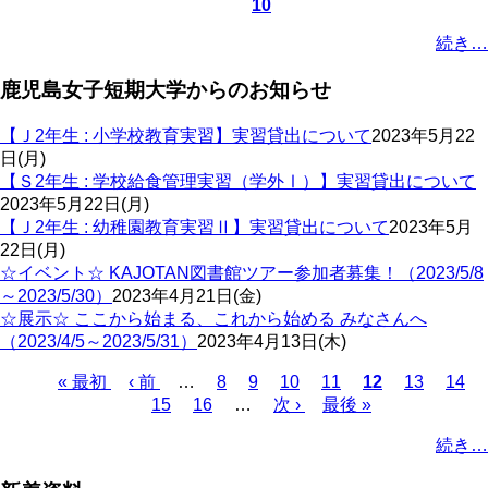
10
頭
ペ
ペ
ペ
ー
ー
続き…
ー
ジ
ジ
ジ
送
鹿児島女子短期大学からのお知らせ
り
【Ｊ2年生 : 小学校教育実習】実習貸出について
2023年5月22
日(月)
【Ｓ2年生 : 学校給食管理実習（学外Ⅰ）】実習貸出について
2023年5月22日(月)
【Ｊ2年生 : 幼稚園教育実習Ⅱ】実習貸出について
2023年5月
22日(月)
☆イベント☆ KAJOTAN図書館ツアー参加者募集！（2023/5/8
～2023/5/30）
2023年4月21日(金)
☆展示☆ ここから始まる、これから始める みなさんへ
（2023/4/5～2023/5/31）
2023年4月13日(木)
Page
Page
Page
Page
Page
Page
先
« 最初
前
‹ 前
…
8
9
10
11
カ
12
13
14
Page
頭
ペ
15
16
…
次
次 ›
最
最後 »
レ
ペ
ペ
ー
ペ
終
ン
ー
続き…
ー
ジ
ー
ペ
ト
ジ
ジ
ジ
ー
ペ
送