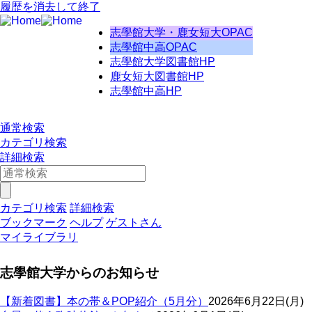
履歴を消去して終了
志學館大学・鹿女短大OPAC
志學館中高OPAC
志學館大学図書館HP
鹿女短大図書館HP
志學館中高HP
通常検索
カテゴリ検索
詳細検索
カテゴリ検索
詳細検索
ブックマーク
ヘルプ
ゲストさん
マイライブラリ
志學館大学からのお知らせ
【新着図書】本の帯＆POP紹介（5月分）
2026年6月22日(月)