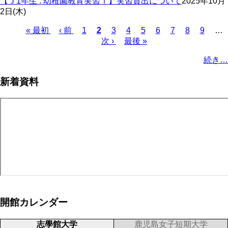
【Ｊ1年生 : 幼稚園教育実習Ⅰ】実習貸出について
2025年10月
2日(木)
Page
Page
Page
Page
Page
Page
Page
Page
先
« 最初
前
‹ 前
1
カ
2
3
4
5
6
7
8
9
…
頭
ペ
レ
次
次 ›
最
最後 »
ペ
ペ
ー
ン
ペ
終
ー
続き…
ー
ジ
ト
ー
ペ
ジ
ジ
ペ
ジ
ー
送
新着資料
ー
ジ
り
ジ
開館カレンダー
志學館大学
鹿児島女子短期大学