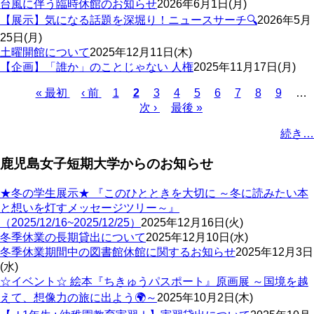
台風に伴う臨時休館のお知らせ
2026年6月1日(月)
【展示】気になる話題を深堀り！ニュースサーチ🔍
2026年5月
25日(月)
土曜開館について
2025年12月11日(木)
【企画】「誰か」のことじゃない 人権
2025年11月17日(月)
Page
Page
Page
Page
Page
Page
Page
Page
先
« 最初
前
‹ 前
1
カ
2
3
4
5
6
7
8
9
…
頭
ペ
レ
次
次 ›
最
最後 »
ペ
ペ
ー
ン
ペ
終
ー
続き…
ー
ジ
ト
ー
ペ
ジ
ジ
ペ
ジ
ー
送
鹿児島女子短期大学からのお知らせ
ー
ジ
り
ジ
★冬の学生展示★ 『このひとときを大切に ～冬に読みたい本
と想いを灯すメッセージツリー～』
（2025/12/16~2025/12/25）
2025年12月16日(火)
冬季休業の長期貸出について
2025年12月10日(水)
冬季休業期間中の図書館休館に関するお知らせ
2025年12月3日
(水)
☆イベント☆ 絵本『ちきゅうパスポート』原画展 ～国境を越
えて、想像力の旅に出よう🌍～
2025年10月2日(木)