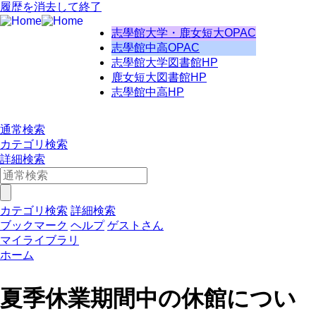
履歴を消去して終了
志學館大学・鹿女短大OPAC
志學館中高OPAC
志學館大学図書館HP
鹿女短大図書館HP
志學館中高HP
通常検索
カテゴリ検索
詳細検索
カテゴリ検索
詳細検索
ブックマーク
ヘルプ
ゲストさん
マイライブラリ
ホーム
夏季休業期間中の休館につい