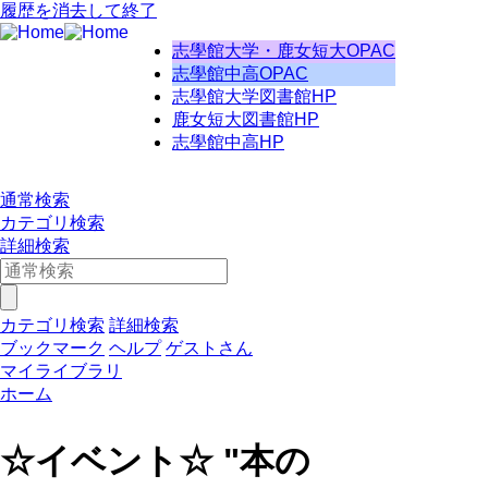
履歴を消去して終了
志學館大学・鹿女短大OPAC
志學館中高OPAC
志學館大学図書館HP
鹿女短大図書館HP
志學館中高HP
通常検索
カテゴリ検索
詳細検索
カテゴリ検索
詳細検索
ブックマーク
ヘルプ
ゲストさん
マイライブラリ
ホーム
☆イベント☆ "本の