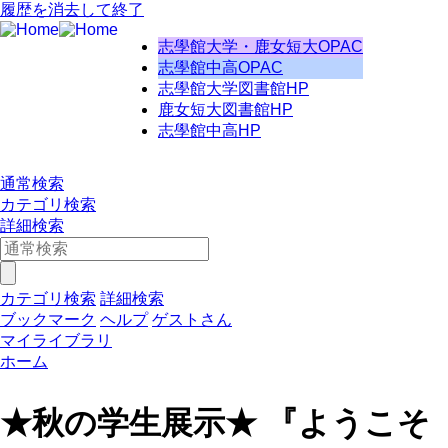
履歴を消去して終了
志學館大学・鹿女短大OPAC
志學館中高OPAC
志學館大学図書館HP
鹿女短大図書館HP
志學館中高HP
通常検索
カテゴリ検索
詳細検索
カテゴリ検索
詳細検索
ブックマーク
ヘルプ
ゲストさん
マイライブラリ
ホーム
★秋の学生展示★ 『ようこそ