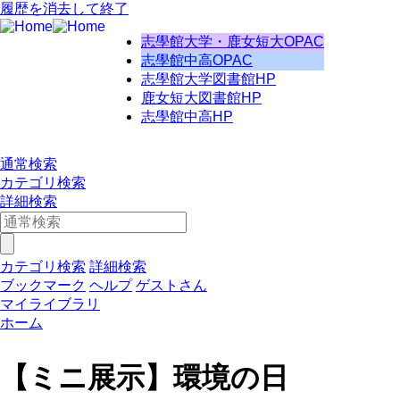
履歴を消去して終了
志學館大学・鹿女短大OPAC
志學館中高OPAC
志學館大学図書館HP
鹿女短大図書館HP
志學館中高HP
通常検索
カテゴリ検索
詳細検索
カテゴリ検索
詳細検索
ブックマーク
ヘルプ
ゲストさん
マイライブラリ
ホーム
【ミニ展示】環境の日