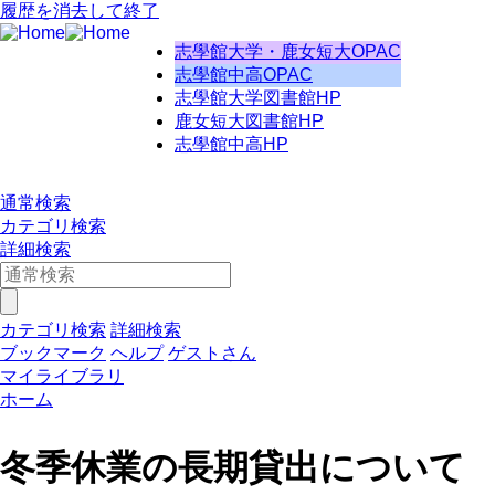
履歴を消去して終了
志學館大学・鹿女短大OPAC
志學館中高OPAC
志學館大学図書館HP
鹿女短大図書館HP
志學館中高HP
通常検索
カテゴリ検索
詳細検索
カテゴリ検索
詳細検索
ブックマーク
ヘルプ
ゲストさん
マイライブラリ
ホーム
冬季休業の長期貸出について