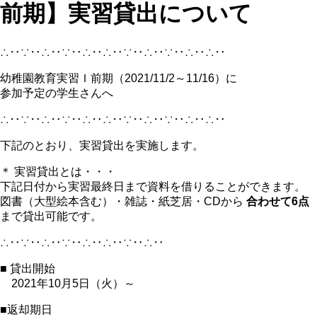
前期】実習貸出について
∴‥∵‥∴‥∵‥∴‥∴‥∵‥∴‥∵‥∴‥∴‥
幼稚園教育実習Ｉ前期（2021/11/2～11/16）に
参加予定の学生さんへ
∴‥∵‥∴‥∵‥∴‥∴‥∵‥∴‥∵‥∴‥∴‥
下記のとおり、実習貸出を実施します。
＊ 実習貸出とは・・・
下記日付から実習最終日まで資料を借りることができます。
図書（大型絵本含む）・雑誌・紙芝居・CDから
合わせて6点
まで貸出可能です。
∴‥∵‥∴‥∵‥∴‥∴‥∵‥∴‥
■ 貸出開始
2021年10月5日（火）～
■返却期日