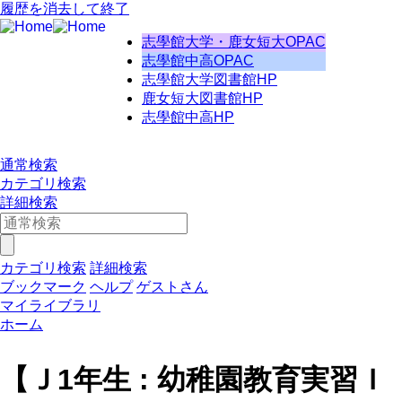
履歴を消去して終了
志學館大学・鹿女短大OPAC
志學館中高OPAC
志學館大学図書館HP
鹿女短大図書館HP
志學館中高HP
通常検索
カテゴリ検索
詳細検索
カテゴリ検索
詳細検索
ブックマーク
ヘルプ
ゲストさん
マイライブラリ
ホーム
【Ｊ1年生 : 幼稚園教育実習Ｉ