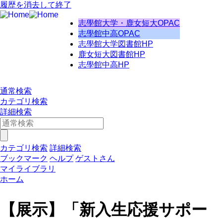
履歴を消去して終了
志學館大学・鹿女短大OPAC
志學館中高OPAC
志學館大学図書館HP
鹿女短大図書館HP
志學館中高HP
通常検索
カテゴリ検索
詳細検索
カテゴリ検索
詳細検索
ブックマーク
ヘルプ
ゲストさん
マイライブラリ
ホーム
【展示】「新入生応援サポー